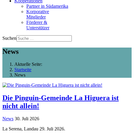
Kooperationen
Partner in Südamerika
Korporative
Mitglieder
Förderer &
Unterstützer
Suchen
News
Aktuelle Seite:
Startseite
News
Die Pinguin-Gemeinde La Higuera ist
nicht allein!
News
30. Juli 2026
La Serena, Landau 29. Juli 2026.