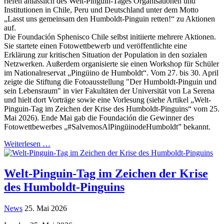
riefen anlässlich des Welt-Pinguin-Tages Organisationen und
Institutionen in Chile, Peru und Deutschland unter dem Motto
„Lasst uns gemeinsam den Humboldt-Pinguin retten!“ zu Aktionen
auf.
Die Foundación Sphenisco Chile selbst initiierte mehrere Aktionen.
Sie startete einen Fotowettbewerb und veröffentlichte eine
Erklärung zur kritischen Situation der Population in den sozialen
Netzwerken. Außerdem organisierte sie einen Workshop für Schüler
im Nationalreservat „Pingüino de Humboldt“. Vom 27. bis 30. April
zeigte die Stiftung die Fotoausstellung "Der Humboldt-Pinguin und
sein Lebensraum" in vier Fakultäten der Universität von La Serena
und hielt dort Vorträge sowie eine Vorlesung (siehe Artikel „Welt-
Pinguin-Tag im Zeichen der Krise des Humboldt-Pinguins“ vom 25.
Mai 2026). Ende Mai gab die Foundación die Gewinner des
Fotowettbewerbes „#SalvemosAlPingüinodeHumboldt” bekannt.
Weiterlesen …
Welt-Pinguin-Tag im Zeichen der Krise
des Humboldt-Pinguins
News
25. Mai 2026