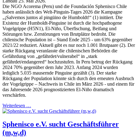
Landau 25. Mai 2026.
Die NGO Acorema (Peru) und die Foundación Sphenisco Chile
haben anlässlich des Welt-Pinguin-Tages 2026 die Kampagne
„¡Salvemos juntos al pingüino de Humboldt!“ (1) initiiert. Die
Existenz der Humboldt-Pinguine ist durch die hochpathogene
Vogelgrippe (H5N1), El-Niño, Überfischung, Beifang und
Störungen bzw. Zerstörungen von Brutplätze bedroht. Die
chilenische Population ist – Stand Ende 2025 - um 63% gegenüber
2021/22 reduziert. Aktuell gibt es nur noch 1.001 Brutpaare (2). Der
starke Rückgang veranlasste die chilenischen Behörden die
Gefährdung von „gefährdet/vulnerabel“ in „stark
gefährdet/endangered“ hochzustufen. In Peru betrug der Rückgang
2024 70% gegenüber dem Jahr 2023. Anfang 2024 wurden
lediglich 5.035 mausernde Pinguine gezählt (3). Der starke
Rückgang der Population könnte sich durch den erneuten Ausbruch
der Vogelgrippe – Nachweis in Chile im März 2026 - und einem für
das Jahresende 2026 prognostizierten El-Niño dramatisch
verschärfen.
Weiterlesen …
Sphenisco e.V. sucht Geschäftsführer
(m,w,d)