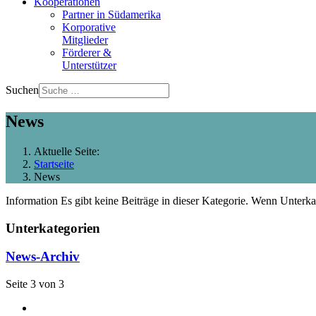
Kooperationen
Partner in Südamerika
Korporative
Mitglieder
Förderer &
Unterstützer
Suchen
News
Aktuelle Seite:
Startseite
News
Information
Es gibt keine Beiträge in dieser Kategorie. Wenn Unterka
Unterkategorien
News-Archiv
Seite 3 von 3