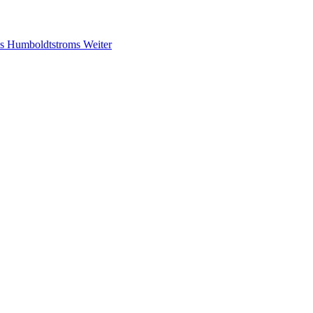
des Humboldtstroms
Weiter