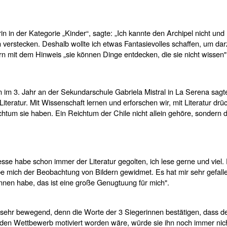
n in der Kategorie „Kinder“, sagte: „Ich kannte den Archipel nicht un
verstecken. Deshalb wollte ich etwas Fantasievolles schaffen, um dar
 mit dem Hinweis „sie können Dinge entdecken, die sie nicht wissen"
 im 3. Jahr an der Sekundarschule Gabriela Mistral in La Serena sagte
Literatur. Mit Wissenschaft lernen und erforschen wir, mit Literatur d
tum sie haben. Ein Reichtum der Chile nicht allein gehöre, sondern d
sse habe schon immer der Literatur gegolten, ich lese gerne und viel.
be mich der Beobachtung von Bildern gewidmet. Es hat mir sehr gefalle
onnen habe, das ist eine große Genugtuung für mich".
ehr bewegend, denn die Worte der 3 Siegerinnen bestätigen, dass der 
h den Wettbewerb motiviert worden wäre, würde sie ihn noch immer nich