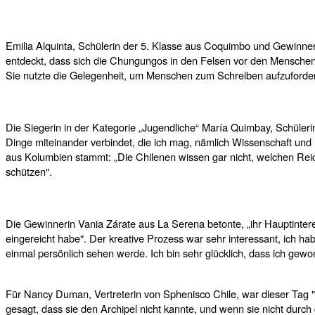
Emilia Alquinta, Schülerin der 5. Klasse aus Coquimbo und Gewinneri
entdeckt, dass sich die Chungungos in den Felsen vor den Menschen 
Sie nutzte die Gelegenheit, um Menschen zum Schreiben aufzufordern
Die Siegerin in der Kategorie „Jugendliche“ María Quimbay, Schülerin
Dinge miteinander verbindet, die ich mag, nämlich Wissenschaft und 
aus Kolumbien stammt: „Die Chilenen wissen gar nicht, welchen Reich
schützen".
Die Gewinnerin Vania Zárate aus La Serena betonte, „ihr Hauptintere
eingereicht habe". Der kreative Prozess war sehr interessant, ich ha
einmal persönlich sehen werde. Ich bin sehr glücklich, dass ich gew
Für Nancy Duman, Vertreterin von Sphenisco Chile, war dieser Tag "s
gesagt, dass sie den Archipel nicht kannte, und wenn sie nicht durc