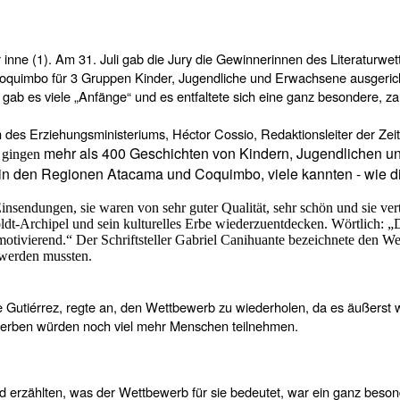
nne (1). Am 31. Juli gab die Jury die Gewinnerinnen des Literaturwe
uimbo für 3 Gruppen Kinder, Jugendliche und Erwachsene ausgericht
 gab es viele „Anfänge“ und es entfaltete sich eine ganz besondere, z
 des Erziehungsministeriums, Héctor Cossio, Redaktionsleiter der Zei
mehr als 400 Geschichten von Kindern, Jugendlichen un
n gingen
n den Regionen Atacama und Coquimbo, viele kannten - wie di
 Einsendungen, sie waren von sehr guter Qualität, sehr schön und sie v
-Archipel und sein kulturelles Erbe wiederzuentdecken. Wörtlich: „Die
tivierend.“ Der Schriftsteller Gabriel Canihuante bezeichnete den Wet
 werden mussten.
e Gutiérrez, regte an, den Wettbewerb zu wiederholen, da es äußerst 
ewerben würden noch viel mehr Menschen teilnehmen.
nd erzählten, was der Wettbewerb für sie bedeutet, war ein ganz besond