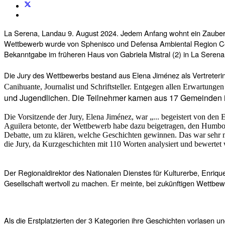
La Serena, Landau 9. August 2024. Jedem Anfang wohnt ein Zauber i
Wettbewerb wurde von Sphenisco und Defensa Ambiental Region Coq
Bekanntgabe im früheren Haus von Gabriela Mistral (2) in La Serena
Die Jury des Wettbewerbs bestand aus Elena Jiménez als Vertreterin
Canihuante, Journalist und Schriftsteller. Entgegen allen Erwartunge
und Jugendlichen. Die Teilnehmer kamen aus 17 Gemeinden i
Die Vorsitzende der Jury, Elena Jiménez, war „... begeistert von den
Aguilera betonte, der Wettbewerb habe dazu beigetragen, den Humboldt
Debatte, um zu klären, welche Geschichten gewinnen. Das war sehr mo
die Jury, da Kurzgeschichten mit 110 Worten analysiert und bewertet
Der Regionaldirektor des Nationalen Dienstes für Kulturerbe, Enriqu
Gesellschaft wertvoll zu machen. Er meinte, bei zukünftigen Wettb
Als die Erstplatzierten der 3 Kategorien ihre Geschichten vorlasen u