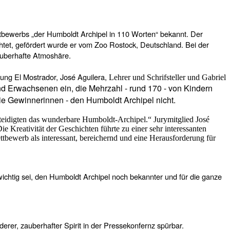
ttbewerbs „der Humboldt Archipel in 110 Worten“ bekannt. Der
et, gefördert wurde er vom Zoo Rostock, Deutschland. Bei der
auberhafte Atmoshäre.
tung El Mostrador, José Aguilera,
Lehrer und Schrifsteller
und Gabriel
d Erwachsenen ein, die Mehrzahl - rund 170 - von Kindern
e Gewinnerinnen - den Humboldt Archipel nicht.
erteidigten das wunderbare Humboldt-Archipel.“ Jurymitglied José
 Kreativität der Geschichten führte zu einer sehr interessanten
tbewerb als interessant, bereichernd und eine Herausforderung für
wichtig sei, den Humboldt Archipel noch bekannter und für die ganze
erer, zauberhafter Spirit in der Pressekonfernz spürbar.