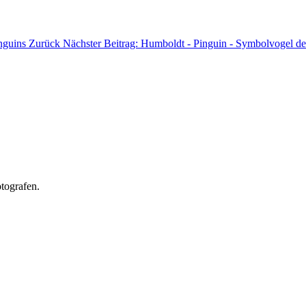
inguins
Zurück
Nächster Beitrag: Humboldt - Pinguin - Symbolvogel 
tografen.
.