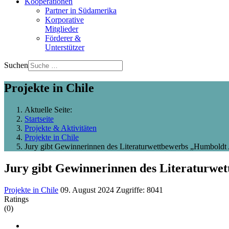
Kooperationen
Partner in Südamerika
Korporative
Mitglieder
Förderer &
Unterstützer
Suchen
Projekte in Chile
Aktuelle Seite:
Startseite
Projekte & Aktivitäten
Projekte in Chile
Jury gibt Gewinnerinnen des Literaturwettbewerbs „Humboldt
Jury gibt Gewinnerinnen des Literaturwe
Projekte in Chile
09. August 2024
Zugriffe: 8041
Ratings
(0)