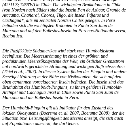
(42°11'S; 74°8'W) in Chile. Die wichtigsten Brutkolonien in Chile
(von Norden nach Süden) sind die Inseln Pan de Azúcar, Grande de
Atacama, Chañaral, Choros, Tilgo, die Inseln Pájaros und
Cachagua*, alle im zentralen Norden Chiles gelegen. In Peru
befinden sich die wichtigsten Kolonien in Punta San Juan de
Marcona und auf den Ballestas-Inseln im Paracas-Nationalreservat,
Region Ica.
Die Pazifikküste Südamerikas wird stark vom Humboldtstrom
beeinflusst. Die Meeresströmung ist eines der größten und
produktivsten Meeresökosysteme der Welt, ein östlicher Grenzstrom
mit nordwärts gerichteter Strömung und wichtigen Auftriebszentren
(Thiel et al., 2007). In diesem System finden der Pinguin und andere
Seevögel Nahrung in der Nähe von Nistkolonien, die sich auf den
oben genannten vorgelagerten Inseln befinden. Die Inseln sind das
Bruthabitat des Humboldt-Pinguins, zu ihnen gehören Humboldt-
Archipel und Cachagua-Insel in Chile sowie Punta San Juan de
Marcona und die Ballestas-Inseln in Peru.
Der Humboldt-Pinguin gilt als Indikator für den Zustand des
lokalen Ökosystems (Boersma et. al. 2007, Boersma 2008), der die
Situation bzw. Leistungsfähigkeit des Meeres anzeigt, die sich auch
auf Populationen auswirkt, die dort leben.