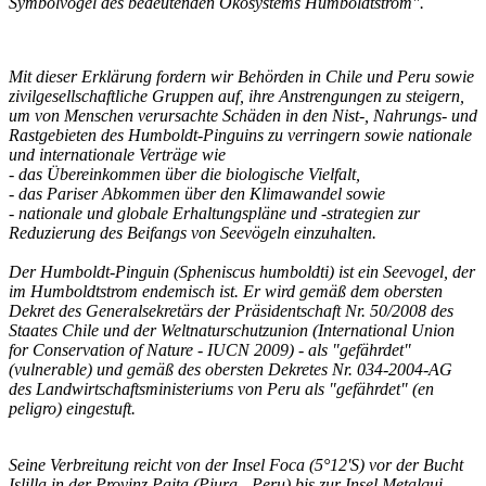
Symbolvogel des bedeutenden Ökosystems Humboldtstrom".
Mit dieser Erklärung fordern wir Behörden in Chile und Peru sowie
zivilgesellschaftliche Gruppen auf, ihre Anstrengungen zu steigern,
um von Menschen verursachte Schäden in den Nist-, Nahrungs- und
Rastgebieten des Humboldt-Pinguins zu verringern sowie nationale
und internationale Verträge wie
- das Übereinkommen über die biologische Vielfalt,
- das Pariser Abkommen über den Klimawandel sowie
- nationale und globale Erhaltungspläne und -strategien zur
Reduzierung des Beifangs von Seevögeln einzuhalten.
Der Humboldt-Pinguin (Spheniscus humboldti) ist ein Seevogel, der
im Humboldtstrom endemisch ist. Er wird gemäß dem obersten
Dekret des Generalsekretärs der Präsidentschaft Nr. 50/2008 des
Staates Chile und der Weltnaturschutzunion (International Union
for Conservation of Nature - IUCN 2009) - als "gefährdet"
(vulnerable) und gemäß des obersten Dekretes Nr. 034-2004-AG
des Landwirtschaftsministeriums von Peru als "gefährdet" (en
peligro) eingestuft.
Seine Verbreitung reicht von der Insel Foca (5°12'S) vor der Bucht
Islilla in der Provinz Paita (Piura - Peru) bis zur Insel Metalqui