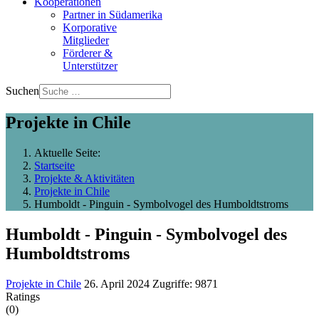
Kooperationen
Partner in Südamerika
Korporative
Mitglieder
Förderer &
Unterstützer
Suchen
Projekte in Chile
Aktuelle Seite:
Startseite
Projekte & Aktivitäten
Projekte in Chile
Humboldt - Pinguin - Symbolvogel des Humboldtstroms
Humboldt - Pinguin - Symbolvogel des
Humboldtstroms
Projekte in Chile
26. April 2024
Zugriffe: 9871
Ratings
(0)