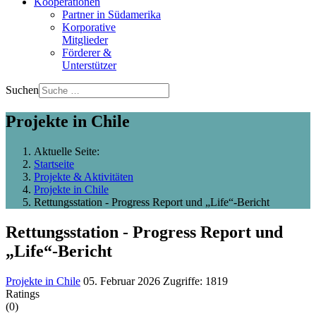
Kooperationen
Partner in Südamerika
Korporative
Mitglieder
Förderer &
Unterstützer
Suchen
Projekte in Chile
Aktuelle Seite:
Startseite
Projekte & Aktivitäten
Projekte in Chile
Rettungsstation - Progress Report und „Life“-Bericht
Rettungsstation - Progress Report und
„Life“-Bericht
Projekte in Chile
05. Februar 2026
Zugriffe: 1819
Ratings
(0)