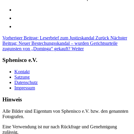
Vorheriger Beitrag: Leserbrief zum Justizskandal
Zurück
Nächster
Beitrag: Neuer Bestechungsskandal – wurden Gerichtsurteile
zugunsten von „Dominga“ gekauft?
Weiter
Sphenisco e.V.
Kontakt
Satzung
Datenschutz
Impressum
Hinweis
Alle Bilder sind Eigentum von Sphenisco e.V. bzw. den genannten
Fotografen.
Eine Verwendung ist nur nach Rückfrage und Genehmigung
zulässig.