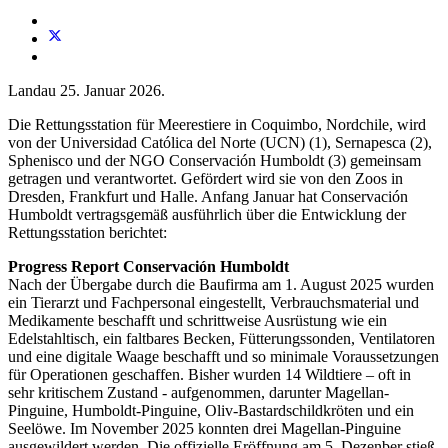
Landau 25. Januar 2026.
Die Rettungsstation für Meerestiere in Coquimbo, Nordchile, wird
von der Universidad Católica del Norte (UCN) (1), Sernapesca (2),
Sphenisco und der NGO Conservación Humboldt (3) gemeinsam
getragen und verantwortet. Gefördert wird sie von den Zoos in
Dresden, Frankfurt und Halle. Anfang Januar hat Conservación
Humboldt vertragsgemäß ausführlich über die Entwicklung der
Rettungsstation berichtet:
Progress Report Conservación Humboldt
Nach der Übergabe durch die Baufirma am 1. August 2025 wurden
ein Tierarzt und Fachpersonal eingestellt, Verbrauchsmaterial und
Medikamente beschafft und schrittweise Ausrüstung wie ein
Edelstahltisch, ein faltbares Becken, Fütterungssonden, Ventilatoren
und eine digitale Waage beschafft und so minimale Voraussetzungen
für Operationen geschaffen. Bisher wurden 14 Wildtiere – oft in
sehr kritischem Zustand - aufgenommen, darunter Magellan-
Pinguine, Humboldt-Pinguine, Oliv-Bastardschildkröten und ein
Seelöwe. Im November 2025 konnten drei Magellan-Pinguine
ausgewildert werden. Die offizielle Eröffnung am 5. Dezenber stieß