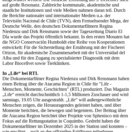
auf große Resonanz. Zahlreiche kommunale, akademische und
staatliche Institutionen und viele Medien nahmen daran teil. Durch
die Berichte nationaler und internationaler Medien u.a. der
Televisión Nacional de Chile (TVN), dem Fernsehsender Mega, der
Deutsche Welle, den deutschen Dokumentarfilmern Regina
Niedenzu und Dirk Rensmann sowie der Tageszeitung Diario El
Día wurde das Projekt öffentlich bekannt. In den ersten Monaten hat
die NGO Conservación Humboldt eine Reihe von Kooperationen
entwickelt: Für die Sicherstellung der Ernährung mit der Fischerei
Orizon, für akademische Zusammenarbeit mit der Universidad del
Alba und für den Zugang zu spezialisierter Diagnostik mit dem
Labor Biocellvet sowie Tierkliniken.
In „Life“ bei RTL
Die Dokumentarfilmer Regina Niedenzu und Dirk Rensmann haben
einen Beitrag über die Atacama Region in Chile für "Life -
Menschen, Momente, Geschichten" (RTL) produziert. Das Magazin
„Life“ erreicht durchschnittlich 1-1,5 Millionen Zuschauer und wird
samstags, 19.05 Uhr ausgestrahlt. „Life“ will außergewöhnliche
Menschen zeigen, die Herausragendes geleistet haben, und über
Momente berichten, die bewegen und begeistern. Der Beitrag über
die Atacama Region berichtet über Projekte von Sphenisco mit dem
Fokus auf die Rettungsstation in Coquimbo. Gedreht haben die
Dokumentarfilmer im Dezember 2025 in der Station und konnten –
wie erwähnt – auch an der offiziellen Eröffnung teilnehmen.