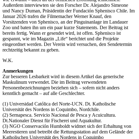
Außerdem interviewten sie den Forscher Dr. Alejandro Simeone
und Nancy Duman, Präsidentin der Fundación Sphenisco Chile. Im
Januar 2026 trafen die Filmemacher Werner Knauf, den
Vorsitzenden von Sphenisco, an der Pinguinanlage im Landauer
Zoo und baten ihn um ein paar kurze Statements. Der Beitrag ist
bereits fertig. Wann er gesendet wird, ist offen. Sphenisco ist
gespannt, wie im Magazin „Life“ berichtet und die Projekte
eingeordnet werden. Der Verein wird versuchen, den Sendetermin
rechtzeitig bekannt zu geben.
W.K.
Anmerkungen
Zur besseren Lesbarkeit wird in diesem Artikel das generische
Maskulinum verwendet. Die im Beitrag verwendeten
Personenbezeichnungen beziehen sich – sofern nicht anders
kenntlich gemacht – auf alle Geschlechter.
(1) Universidad Católica del Norte-UCN. Dt. Katholische
Universität des Nordens in Coquimbo, Nordchile.
(2) Sernapesca. Servicio Nacional de Pesca y Acuicultura.
Dt.Nationaler Dienst für Fischerei und Aquakultur.
(3) NGO Conservación Humboldt widmet sich der Erhaltung von
Meerestieren und betreibt die Rettungsstation auf dem Gelände der
Katholischen Universität des Nordens in Coquimbo