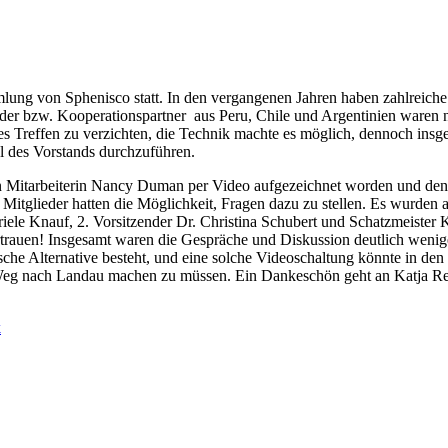
mlung von Sphenisco statt. In den vergangenen Jahren haben zahlreiche 
der bzw. Kooperationspartner aus Peru, Chile und Argentinien waren no
es Treffen zu verzichten, die Technik machte es möglich, dennoch ins
l des Vorstands durchzuführen.
n Mitarbeiterin Nancy Duman per Video aufgezeichnet worden und den M
itglieder hatten die Möglichkeit, Fragen dazu zu stellen. Es wurden 
iele Knauf, 2. Vorsitzender Dr. Christina Schubert und Schatzmeister 
trauen! Insgesamt waren die Gespräche und Diskussion deutlich weniger
ische Alternative besteht, und eine solche Videoschaltung könnte in d
n Weg nach Landau machen zu müssen. Ein Dankeschön geht an Katja Re
k