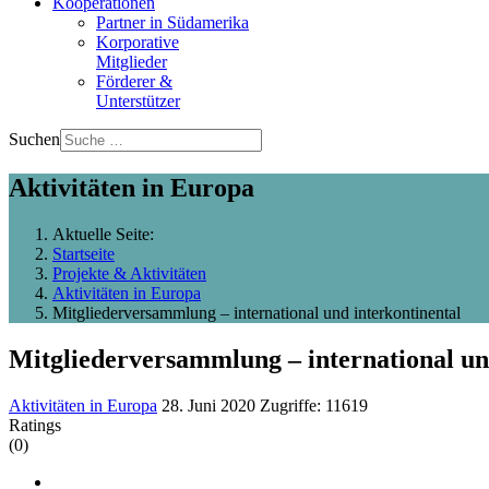
Kooperationen
Partner in Südamerika
Korporative
Mitglieder
Förderer &
Unterstützer
Suchen
Aktivitäten in Europa
Aktuelle Seite:
Startseite
Projekte & Aktivitäten
Aktivitäten in Europa
Mitgliederversammlung – international und interkontinental
Mitgliederversammlung – international un
Aktivitäten in Europa
28. Juni 2020
Zugriffe: 11619
Ratings
(0)