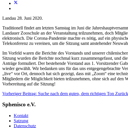
Landau 28. Juni 2020.
Traditionell findet am letzten Samstag im Juni die Jahreshauptversam
Landauer Zooschule an der Veranstaltung teilzunehmen, doch Mitglie
elektronisch. Die Corona-Pandemie machte es nötig, auf ein physisch
Telekonferenz zu vereinen, um die Sitzung samt anstehender Neuwah
Im Vorfeld waren die Berichte des Vorstands und unserer chilenische
Sitzung wurden die Berichte nochmal kurz zusammengefasst, und die M
Anträge formuliert. Der bestehende Vorstand aus 1. Vorsitzender Gabr
wieder gewählt. Wir bedanken uns für das uns entgegengebrachte Ver
„live“ vor Ort, dennoch hat sich gezeigt, dass mit „Zoom“ eine techn
Mitgliedern die Möglichkeit bieten teilzunehmen, ohne sich auf de
Vorbereitung auf die Sitzung!
Vorheriger Beitrag: Suche nach dem guten, dem richtigen Ton
Zurüc
Sphenisco e.V.
Kontakt
Satzung
Datenschutz