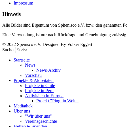
Impressum
Hinweis
Alle Bilder sind Eigentum von Sphenisco e.V. bzw. den genannten Fo
Eine Verwendung ist nur nach Rückfrage und Genehmigung zulässig
© 2022 Spenisco e.V. Designed By Volker Eggert
Suchen
Startseite
News
News-Archiv
Vorschau
Projekte & Aktivitäten
Projekte in Chile
Projekte in Peru
Aktivitäten in Europa
Projekt "Pinguin Wein"
Mediathek
Über uns
"Wir über uns"
Vereinsgeschichte
Helfen & Spenden