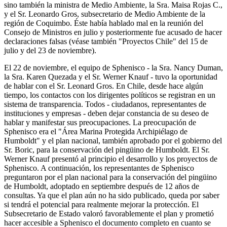
sino también la ministra de Medio Ambiente, la Sra. Maisa Rojas C.,
y el Sr. Leonardo Gros, subsecretario de Medio Ambiente de la
región de Coquimbo. Éste había hablado mal en la reunión del
Consejo de Ministros en julio y posteriormente fue acusado de hacer
declaraciones falsas (véase también "Proyectos Chile" del 15 de
julio y del 23 de noviembre).
El 22 de noviembre, el equipo de Sphenisco - la Sra. Nancy Duman,
la Sra. Karen Quezada y el Sr. Werner Knauf - tuvo la oportunidad
de hablar con el Sr. Leonard Gros. En Chile, desde hace algún
tiempo, los contactos con los dirigentes políticos se registran en un
sistema de transparencia. Todos - ciudadanos, representantes de
instituciones y empresas - deben dejar constancia de su deseo de
hablar y manifestar sus preocupaciones. La preocupación de
Sphenisco era el "Área Marina Protegida Archipiélago de
Humboldt" y el plan nacional, también aprobado por el gobierno del
Sr. Boric, para la conservación del pingüino de Humboldt. El Sr.
Werner Knauf presentó al principio el desarrollo y los proyectos de
Sphenisco. A continuación, los representantes de Sphenisco
preguntaron por el plan nacional para la conservación del pingüino
de Humboldt, adoptado en septiembre después de 12 años de
consultas. Ya que el plan aún no ha sido publicado, queda por saber
si tendrá el potencial para realmente mejorar la protección. El
Subsecretario de Estado valoró favorablemente el plan y prometió
hacer accesible a Sphenisco el documento completo en cuanto se