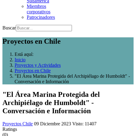
Sudamerica
Miembros
corporativos
Patrocinadores
Buscar
Proyectos en Chile
Está aquí:
Inicio
Proyectos y Actividades
Proyectos en Chile
"El Área Marina Protegida del Archipiélago de Humboldt" -
Conversación e Información
"El Área Marina Protegida del
Archipiélago de Humboldt" -
Conversación e Información
Proyectos Chile
09 Diciembre 2023
Visto: 11407
Ratings
(0)