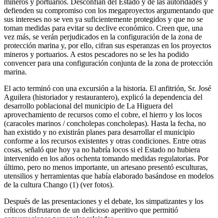
mineros y portuarios. Desconfían del Estado y de las autoridades y
defienden su compromiso con los megaproyectos argumentando que
sus intereses no se ven ya suficientemente protegidos y que no se
toman medidas para evitar su declive económico. Creen que, una
vez más, se verán perjudicados en la configuración de la zona de
protección marina y, por ello, cifran sus esperanzas en los proyectos
mineros y portuarios. A estos pescadores no se les ha podido
convencer para una configuración conjunta de la zona de protección
marina.
El acto terminó con una excursión a la historia. El anfitrión, Sr. José
Aguilera (historiador y restaurantero), explicó la dependencia del
desarrollo poblacional del municipio de La Higuera del
aprovechamiento de recursos como el cobre, el hierro y los locos
(caracoles marinos / concholepas concholepas). Hasta la fecha, no
han existido y no existirán planes para desarrollar el municipio
conforme a los recursos existentes y otras condiciones. Entre otras
cosas, señaló que hoy ya no habría locos si el Estado no hubiera
intervenido en los años ochenta tomando medidas regulatorias. Por
último, pero no menos importante, un artesano presentó esculturas,
utensilios y herramientas que había elaborado basándose en modelos
de la cultura Chango (1) (ver fotos).
Después de las presentaciones y el debate, los simpatizantes y los
críticos disfrutaron de un delicioso aperitivo que permitió